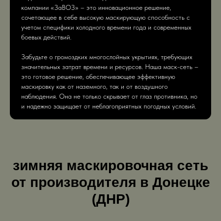
компании «ЗаВОЗ» – это инновационное решение,
сочетающее в себе высокую маскирующую способность с
учетом специфики холодного времени года и современных
боевых действий.
Забудьте о громоздких многослойных укрытиях, требующих
значительных затрат времени и ресурсов. Наша маск-сеть –
это готовое решение, обеспечивающее эффективную
маскировку как от наземного, так и от воздушного
наблюдения. Она не только скрывает от глаз противника, но
и надежно защищает от неблагоприятных погодных условий.
зимняя маскировочная сеть
от производителя в Донецке
(ДНР)