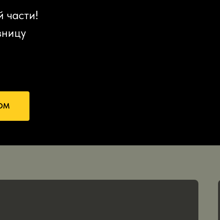
 части!
зницу
ОМ