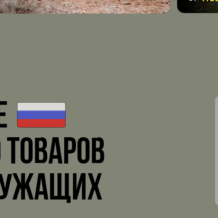
е
 товаров
лужащих