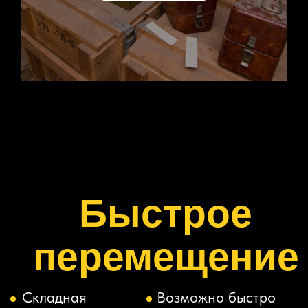
ПОЛУЧИТЬ ПРАЙС
Удобные
рабочие
углы
Обзор по горизонтали в
360°
Обзор по вертикали в
180°