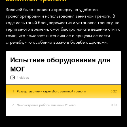
Задачей было провести проверку на удобство
транспортировки и использования зенитной треноги. В
ходе испытаний боец переместил и установил треногу, не
теряя много времени, смог быстро начать ведение огня с
точки, что помогает интенсивнее и прицельнее вести
стрельбу, что особенно важно в борьбе с дронами.
Испытние оборудования для
МОГ
4 videos
1
Развертывание и стрельба с зенитной треноги
0:22
2
Демонстрация работы машинки Ракова
0:10
3
Стрельба из пулемета с рукояткой
0:58