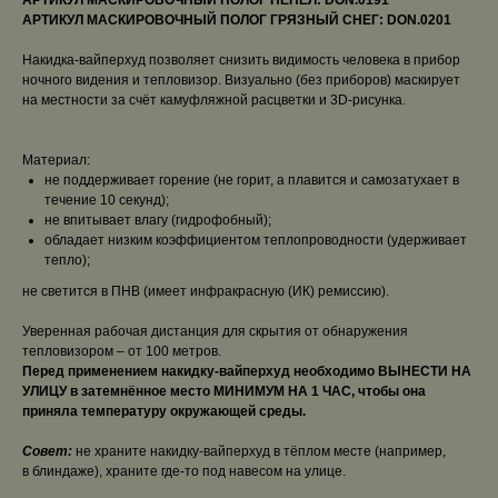
АРТИКУЛ МАСКИРОВОЧНЫЙ ПОЛОГ ПЕПЕЛ: DON.0191
АРТИКУЛ МАСКИРОВОЧНЫЙ ПОЛОГ ГРЯЗНЫЙ СНЕГ: DON.0201
Накидка-вайперхуд позволяет снизить видимость человека в прибор
ночного видения и тепловизор. Визуально (без приборов) маскирует
на местности за счёт камуфляжной расцветки и 3D-рисунка.
Материал:
не поддерживает горение (не горит, а плавится и самозатухает в
течение 10 секунд);
не впитывает влагу (гидрофобный);
обладает низким коэффициентом теплопроводности (удерживает
тепло);
не светится в ПНВ (имеет инфракрасную (ИК) ремиссию).
Уверенная рабочая дистанция для скрытия от обнаружения
тепловизором – от 100 метров.
Перед применением накидку-вайперхуд необходимо ВЫНЕСТИ НА
УЛИЦУ в затемнённое место МИНИМУМ НА 1 ЧАС, чтобы она
приняла температуру окружающей среды.
Совет:
не храните накидку-вайперхуд в тёплом месте (например,
в блиндаже), храните где-то под навесом на улице.