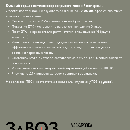
Дульный тормоз компенсатор закрытого типа
с
7 камерами.
Обеспечивает снижение звукового давления до
70-80 дБ
, эффективно гасит
вспышку при выстреле.
Снижает отдачу до 25% и уменьшает подброс ствола.
Покрытие ДТК - матовое, что исключает появление бликов.
Люфт ДТК на срезе ствола регулируется с помощью шайб (идут в
комплекте).
Имеют многокамерную конструкцию, позволяющую обеспечить
эффективное снижение импульса отдачи, увода ствола и звукового
давления пороховых газов.
Снижением звука выстрела составляет от 37% до 48% в зависимости от
боеприпаса
Изготавливаются из легированной нержавеющей стали 08Х18Н10.
Рисунок на ДТК нанесен методом лазерной гравировки.
Не является ПБС и соответствует федеральному закону
"Об оружии".
Маскировка