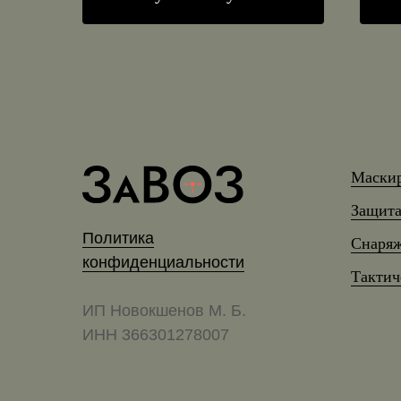
Маски
Защита
Политика
Снаряж
конфиденциальности
Тактич
ИП Новокшенов М. Б.
ИНН 366301278007