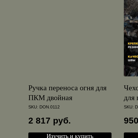
Ручка переноса огня для
Чех
ПКМ двойная
для 
SKU:
DON.0112
SKU:
D
2 817
руб.
95
Изучить и купить