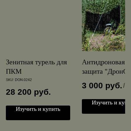
Зенитная турель для
Антидроновая
ПКМ
защита "ДронСт
SKU:
DON.0242
3 000
руб.
/
1
28 200
руб.
Изучить и купи
Изучить и купить