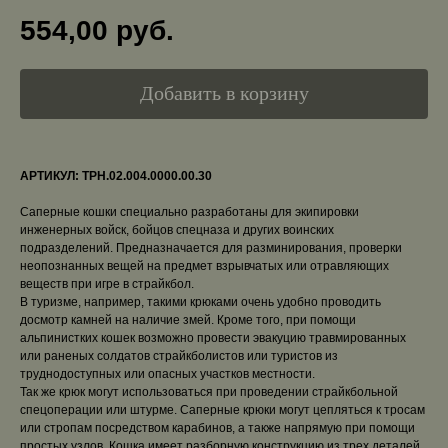
554,00
руб.
Добавить в корзину
АРТИКУЛ: ТРН.02.004.0000.00.30
Саперные кошки специально разработаны для экипировки
инженерных войск, бойцов спецназа и других воинских
подразделений. Предназначается для разминирования, проверки
неопознанных вещей на предмет взрывчатых или отравляющих
веществ при игре в страйкбол.
В туризме, например, такими крюками очень удобно проводить
досмотр камней на наличие змей. Кроме того, при помощи
альпинистких кошек возможно провести эвакуцию травмированных
или раненых солдатов страйкболистов или туристов из
труднодоступных или опасных участков местности.
Так же крюк могут использоваться при проведении страйкбольной
спецоперации или штурме. Саперные крюки могут цепляться к тросам
или стропам посредством карабинов, а также напрямую при помощи
простых узлов. Кошка имеет разборную конструкцию из трех деталей,