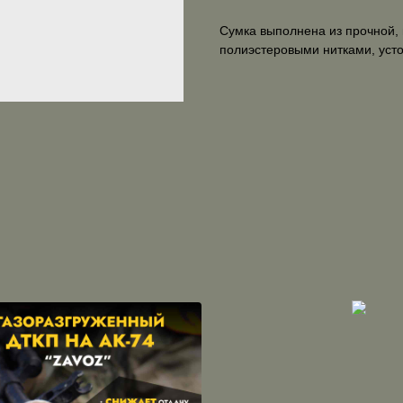
Сумка выполнена из прочной,
полиэстеровыми нитками, усто