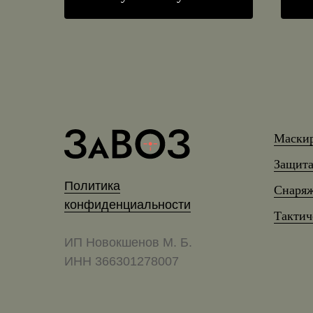
Маски
Защита
Политика
Снаряж
конфиденциальности
Тактич
ИП Новокшенов М. Б.
ИНН 366301278007