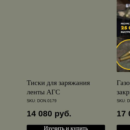
Тиски для заряжания
Газ
ленты АГС
закр
/24*
SKU:
DON.0179
SKU:
D
14 080
руб.
17 
Изучить и купить