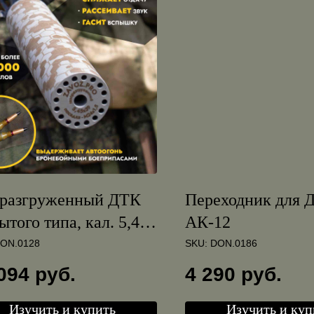
оразгруженный ДТК
Переходник для 
ытого типа, кал. 5,45
АК-12
1.5
ON.0128
SKU:
DON.0186
094
руб.
4 290
руб.
Изучить и купить
Изучить и куп