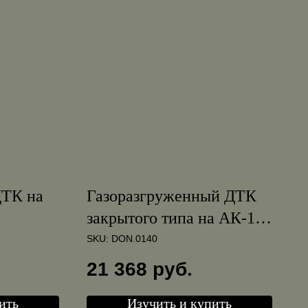
ДТК на
Газоразгруженный ДТК
закрытого типа на АК-12
и АК-74
SKU:
DON.0140
21 368
руб.
ить
Изучить и купить