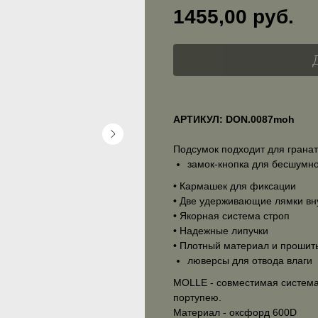
1455,00
руб.
АРТИКУЛ: DON.0087moh
Подсумок подходит для гранат
замок-кнопка для бесшумно
• Кармашек для фиксации
• Две удерживающие лямки вн
• Якорная система строп
• Надежные липучки
• Плотный материал и прошит
люверсы для отвода влаги
MOLLE - совместимая система
портупею.
Материал - оксфорд 600D